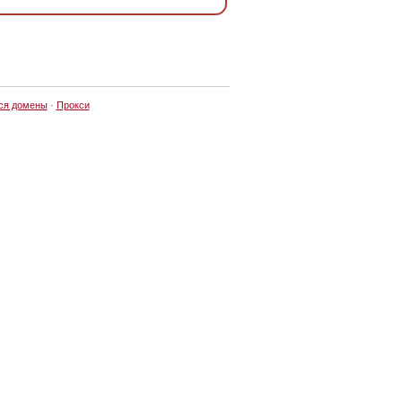
ся домены
·
Прокси