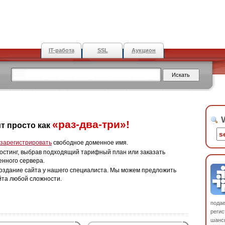
IT-работа
SSL
Аукцион
W
«раз-два-три»!
т просто как
зарегистрировать
свободное доменное имя.
остинг, выбрав подходящий тарифный план или заказать
енного сервера.
оздание сайта у нашего специалиста. Мы можем предложить
йта любой сложности.
пода
регис
шанс