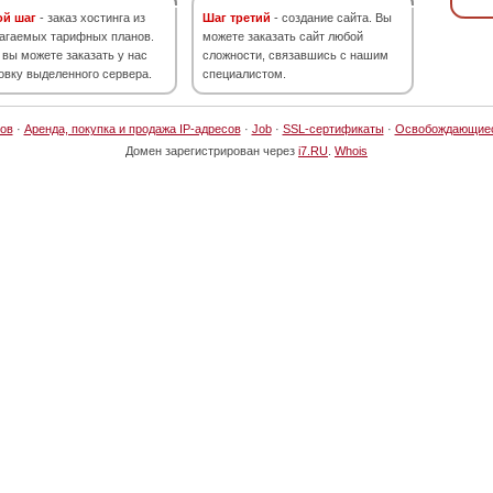
ой шаг
- заказ хостинга из
Шаг третий
- создание сайта. Вы
агаемых тарифных планов.
можете заказать сайт любой
 вы можете заказать у нас
сложности, связавшись с нашим
овку выделенного сервера.
специалистом.
ов
·
Аренда, покупка и продажа IP-адресов
·
Job
·
SSL-сертификаты
·
Освобождающие
Домен зарегистрирован через
i7.RU
.
Whois